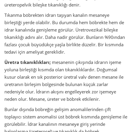
üreteropelvik bileşke tıkanıklığı denir.
Tıkanma böbrekten idrarı taşıyan kanalın mesaneye
birleştiği yerde olabilir. Bu durumda hem böbrekte hem de
idrar kanalında genişleme görülür. Üretrovezikal bileşke
tıkanıklığı adını alır. Daha nadir görülür. Bunların %90ından
fazlası çocuk büyüdükçe yaşla birlikte düzelir. Bir kısmında
tedavi için ameliyat gereklidir.
Üretra tıkanıklıkları;
mesanenin çıkışında idrarın işeme
yoluna birleştiği kısımda olan tıkanıklıklardır. Doğumsal
kusur olarak en sık posterior üretral valv denen mesane ile
üretranın birleşim bölgesinde bulunan küçük zarlar
nedeniyle olur. İdrarın akışını engelleyerek zor işemeye
neden olur. Mesane, üreter ve böbrek etkilenir.
Bunlar dışında böbreğin gelişim anomalilerinden çift
toplayıcı sistem anomalisi üst böbrek kısmında genişleme ile
görülebilir. İdrar kanalının mesaneye giriş yerinde
balonlaşma (üreterosel) ve tıkanıklık da böbrek